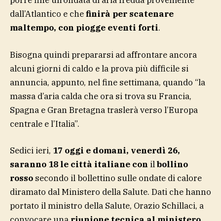
porre fine un’ondata di aria fredda proveniente
dall’Atlantico e che
finirà per scatenare
maltempo, con piogge eventi forti
.
Bisogna quindi prepararsi ad affrontare ancora
alcuni giorni di caldo e la prova più difficile si
annuncia, appunto, nel fine settimana, quando “la
massa d’aria calda che ora si trova su Francia,
Spagna e Gran Bretagna traslerà verso l’Europa
centrale e l’Italia”.
Sedici ieri,
17 oggi e domani, venerdì 26,
saranno 18 le città italiane con
il
bollino
rosso
secondo il bollettino sulle ondate di calore
diramato dal Ministero della Salute. Dati che hanno
portato il ministro della Salute, Orazio Schillaci, a
convocare una
riunione tecnica al ministero