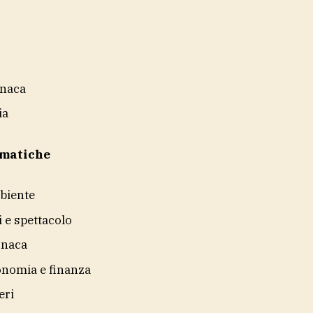
naca
ia
ematiche
biente
i e spettacolo
onaca
nomia e finanza
eri