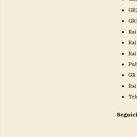
GR
GR
Rai
Rai
Rai
Pub
GR 
Rai
Tel
Seguic