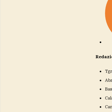
Redazi
Tg
Ab
Bas
Cal
Ca