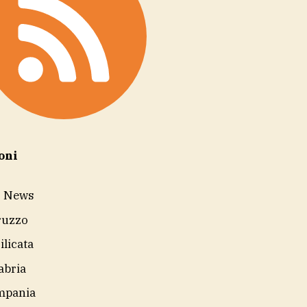
oni
r News
ruzzo
ilicata
abria
mpania