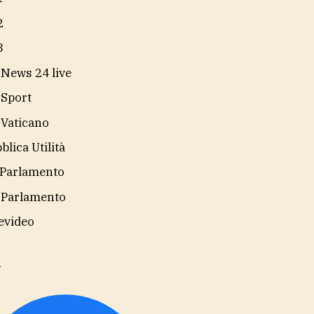
2
3
 News 24 live
 Sport
 Vaticano
blica Utilità
Parlamento
 Parlamento
evideo
i