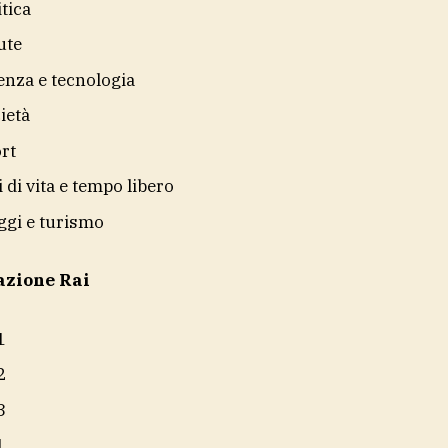
itica
ute
enza e tecnologia
ietà
rt
li di vita e tempo libero
ggi e turismo
azione Rai
1
2
3
1