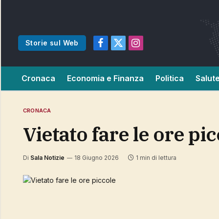
Storie sul Web
Facebook
X
Instagram
(Twitter)
Cronaca
Economia e Finanza
Politica
Salut
CRONACA
Vietato fare le ore pi
Di
Sala Notizie
18 Giugno 2026
1 min di lettura