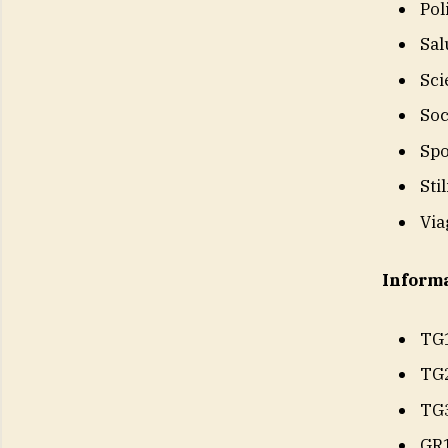
Pol
Sal
Sci
Soc
Spo
Sti
Via
Inform
TG
TG
TG
GR