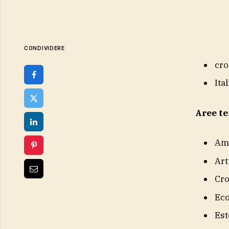
CONDIVIDERE
cro
Ital
Aree t
Am
Art
Cr
Eco
Est