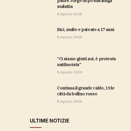
padre Jorge dopo una lunga
malattia
8 Agosto 2026
bici, multe e patente a 17 anni
8 Agosto 2026
“Ci siamo girati noi, è protesta
antifascista”
8 Agosto 2026
Continua il grande caldo, 19 le
città da bollino rosso
8 Agosto 2026
ULTIME NOTIZIE