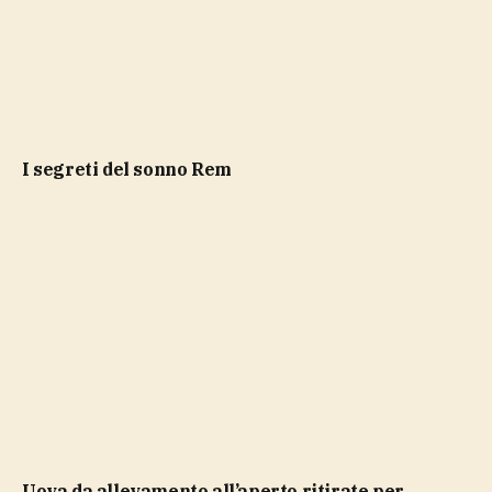
i segreti del sonno Rem
Uova da allevamento all’aperto ritirate per