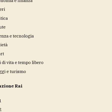
nomia e finanza
eri
itica
ute
enza e tecnologia
ietà
rt
li di vita e tempo libero
ggi e turismo
azione Rai
1
2