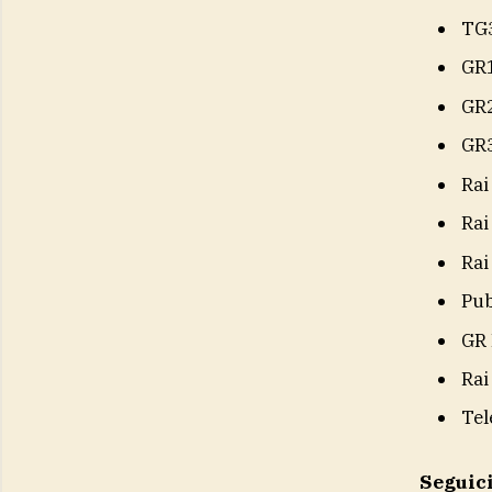
TG
GR
GR
GR
Rai
Rai
Rai
Pub
GR 
Rai
Tel
Seguic