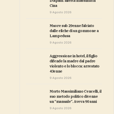
Dolphin: allerta massima in
Cina
9 Agosto 2026
Muore sub 29enne falciato
dalle eliche di un gommone a
Lampedusa
9 Agosto 2026
Aggressione in hotel, il figlio
difende la madre dal padre
violento e lo blocca: arrestato
43enne
9 Agosto 2026
Morto Massimiliano Cencelli, il
suo metodo politico divenne
un “manuale”. Aveva 90 anni
9 Agosto 2026