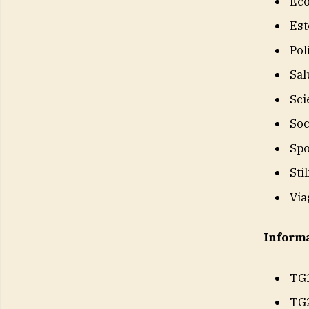
Eco
Est
Pol
Sal
Sci
Soc
Spo
Sti
Via
Inform
TG
TG