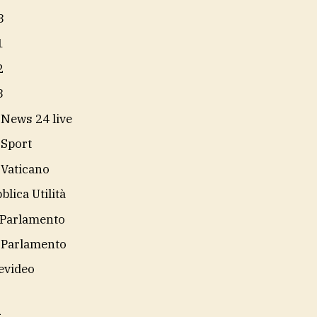
3
1
2
3
 News 24 live
 Sport
 Vaticano
blica Utilità
Parlamento
 Parlamento
evideo
i