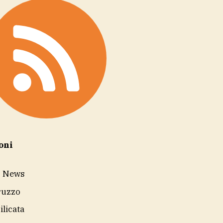
oni
r News
ruzzo
ilicata