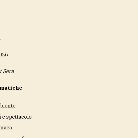
t
026
t Sera
ematiche
biente
i e spettacolo
onaca