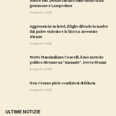
Muore sub 29enne falciato dalle eliche di un
gommone a Lampedusa
9 Agosto 2026
Aggressione in hotel, il figlio difende la madre
dal padre violento e lo blocca: arrestato
43enne
9 Agosto 2026
Morto Massimiliano Cencelli, il suo metodo
politico divenne un “manuale”. Aveva 90 anni
9 Agosto 2026
non c’erano più le condizioni di fiducia
9 Agosto 2026
ULTIME NOTIZIE