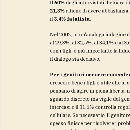
Il
60%
degli intervistati dichiara 
21,3%
ritiene di avere abbastanza
il
3,4% fatalista
.
Nel 2002, in un’analoga indagine d
al 29,3%, al 32,5%, al 34,1% e al 3
con i figli, è più importante la fi
il dialogo sia decisivo.
Per i genitori occorre concede
crescere bene i figli è utile che si c
pensano di agire in piena libertà,
sguardo discreto ma vigile del geni
interessi e il 31,6% controlla rego
cellulare. Se necessario, il genito
spesso finisce per risolvere i probl