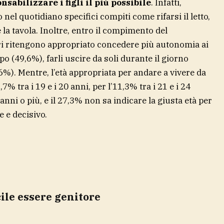
nsabilizzare i figli il più possibile
. Infatti,
o nel quotidiano specifici compiti come rifarsi il letto,
la tavola. Inoltre, entro il compimento del
ori ritengono appropriato concedere più autonomia ai
po (49,6%), farli uscire da soli durante il giorno
,6%). Mentre, l’età appropriata per andare a vivere da
,7% tra i 19 e i 20 anni, per l’11,3% tra i 21 e i 24
 anni o più, e il 27,3% non sa indicare la giusta età per
 e decisivo.
icile essere genitore