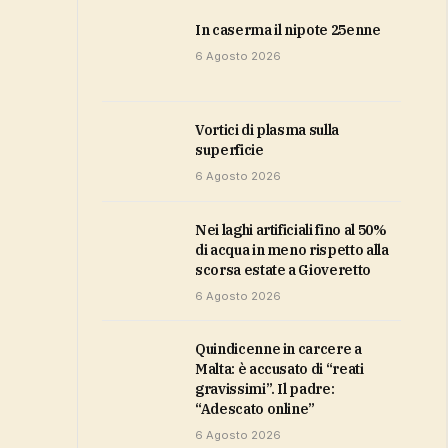
in caserma il nipote 25enne
6 Agosto 2026
vortici di plasma sulla
superficie
6 Agosto 2026
Nei laghi artificiali fino al 50%
di acqua in meno rispetto alla
scorsa estate a Gioveretto
6 Agosto 2026
Quindicenne in carcere a
Malta: è accusato di “reati
gravissimi”. Il padre:
“Adescato online”
6 Agosto 2026