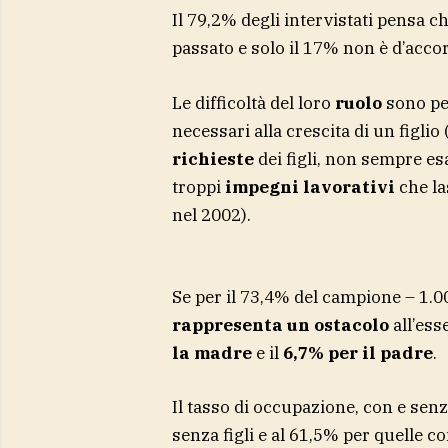
Il 79,2% degli intervistati pensa ch
passato e solo il 17% non è d’acco
Le difficoltà del loro
ruolo
sono per
necessari alla crescita di un figlio
richieste
dei figli, non sempre esa
troppi
impegni lavorativi
che la
nel 2002).
Se per il 73,4% del campione – 1.000 i
rappresenta un ostacolo
all’ess
la madre
e il
6,7% per il padre
.
Il tasso di occupazione, con e senza
senza figli e al 61,5% per quelle con