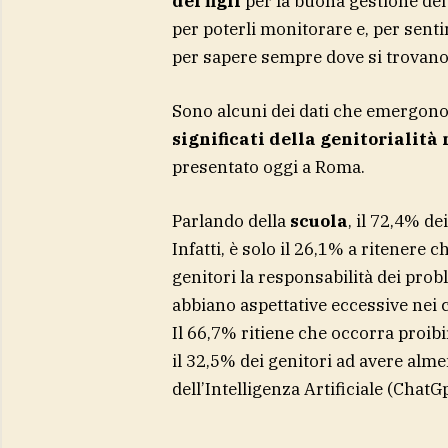
dei figli
per la buona gestione dei 
per poterli monitorare e, per sentir
per sapere sempre dove si trovano
Sono alcuni dei dati che emergono
significati della genitorialità 
presentato oggi a Roma.
Parlando della
scuola
, il 72,4% de
Infatti, è solo il 26,1% a ritenere 
genitori la responsabilità dei probl
abbiano aspettative eccessive nei co
Il 66,7% ritiene che occorra proibi
il 32,5% dei genitori ad avere alme
dell’Intelligenza Artificiale (ChatG