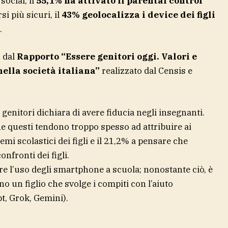
social, il
55,1% ha attivato il parental control
si più sicuri, il
43% geolocalizza i device dei figli
.
 dal
Rapporto “Essere genitori oggi. Valori e
nella società italiana”
realizzato dal Censis e
i genitori dichiara di avere fiducia negli insegnanti.
che questi tendono troppo spesso ad attribuire ai
emi scolastici dei figli e il 21,2% a pensare che
nfronti dei figli.
re l’uso degli smartphone a scuola; nonostante ciò, è
no un figlio che svolge i compiti con l’aiuto
pt, Grok, Gemini).