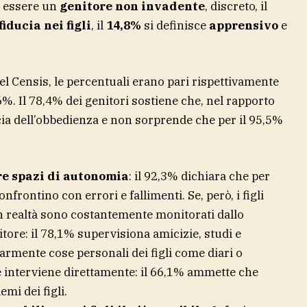
di essere un
genitore non invadente
, discreto, il
fiducia nei figli
, il
14,8%
si definisce
apprensivo
e
el Censis, le percentuali erano pari rispettivamente
,6%. Il 78,4% dei genitori sostiene che, nel rapporto
ducia dell’obbedienza e non sorprende che per il 95,5%
re spazi di autonomia
: il 92,3% dichiara che per
onfrontino con errori e fallimenti. Se, però, i figli
 in realtà sono costantemente monitorati dallo
tore: il 78,1% supervisiona amicizie, studi e
larmente cose personali dei figli come diari o
re interviene direttamente: il 66,1% ammette che
emi dei figli.