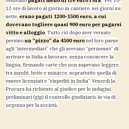
venivano
pagati meno di tre euro l’ora
. Per 10-
12 ore di lavoro al giorno in cantiere, sei giorni su
sette,
erano pagati 1200-1500 euro, a cui
dovevano togliere quasi 900 euro per pagarsi
vitto e alloggio
. Tutto ciò dopo aver versato
persino
un “pizzo” da 4500 euro
nel loro paese
agli “intermediari” che gli avevano “permesso” di
arrivare in Italia a lavorare, senza conoscere la
lingua, firmando carte che non sapevano leggere,
tra insulti, botte e minacce, soprattutto quella di
essere licenziati e “rispediti in India”. Venerdì la
Procura ha richiesto al giudice per le indagini
preliminari (gip) il controllo giudiziario in via di
urgenza per la società.