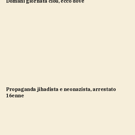
domani giornata clou, ecco dove
propaganda jihadista e neonazista, arrestato
16enne