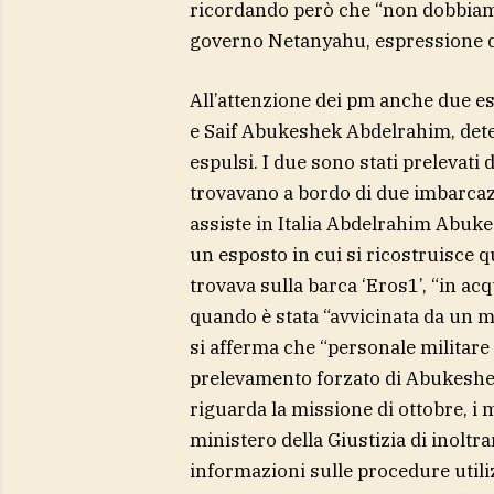
ricordando però che “non dobbiamo
governo Netanyahu, espressione di
All’attenzione dei pm anche due es
e Saif Abukeshek Abdelrahim, detenu
espulsi. I due sono stati prelevati 
trovavano a bordo di due imbarcazio
assiste in Italia Abdelrahim Abuke
un esposto in cui si ricostruisce qu
trovava sulla barca ‘Eros1’, “in acq
quando è stata “avvicinata da un me
si afferma che “personale militare
prelevamento forzato di Abukeshek
riguarda la missione di ottobre, i 
ministero della Giustizia di inoltr
informazioni sulle procedure utili