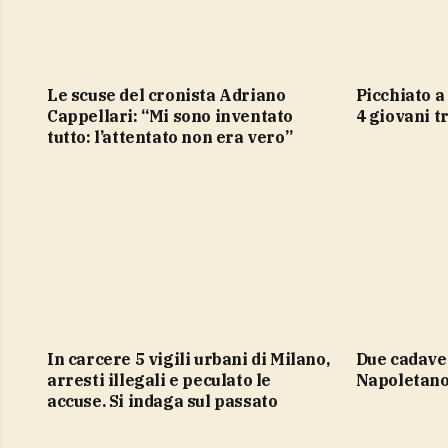
Le scuse del cronista Adriano
Picchiato a morte a Cervia, fermati
Cappellari: “Mi sono inventato
4 giovani tr
tutto: l’attentato non era vero”
In carcere 5 vigili urbani di Milano,
Due cadaveri trovati in casa nel
arresti illegali e peculato le
Napoletano,
accuse. Si indaga sul passato