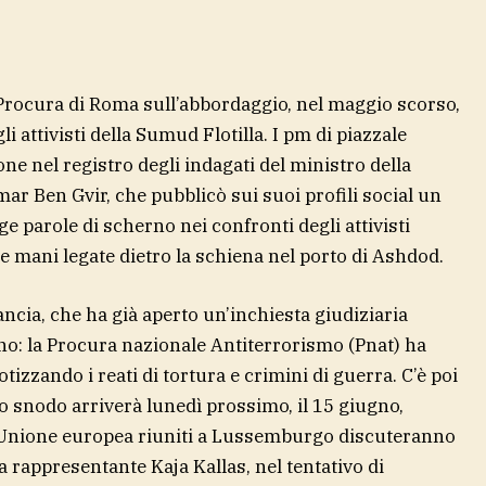
 Procura di Roma sull’abbordaggio, nel maggio scorso,
li attivisti della Sumud Flotilla. I pm di piazzale
ne nel registro degli indagati del ministro della
ar Ben Gvir, che pubblicò sui suoi profili social un
ge parole di scherno nei confronti degli attivisti
e mani legate dietro la schiena nel porto di Ashdod.
ancia, che ha già aperto un’inchiesta giudiziaria
ano: la Procura nazionale Antiterrorismo (Pnat) ha
izzando i reati di tortura e crimini di guerra. C’è poi
mo snodo arriverà lunedì prossimo, il 15 giugno,
ll’Unione europea riuniti a Lussemburgo discuteranno
ta rappresentante Kaja Kallas, nel tentativo di