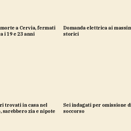
domanda elettrica ai massimi
a i 19 e 23 anni
storici
sei indagati per omissione di
 sarebbero zia e nipote
soccorso