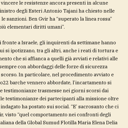
vincere le resistenze ancora presenti in alcune
inistro degli Esteri Antonio Tajani ha chiesto nelle
le sanzioni. Ben Gvir ha “superato la linea rossa”
 più elementari diritti umani”.
 fronte a Israele, gli inquirenti da settimane hanno
 si ipotizzano, tra gli altri, anche i reati di tortura e
o che si affianca a quelli già avviati e relativi alle
e sempre con abbordaggi delle forze di sicurezza
re scorso. In particolare, nel procedimento avviato e
ando22 barche vennero abbordate, l’incartamento si
e testimonianze trasmesse nei giorni scorsi dai
he le testimonianze dei partecipanti alla missione oltre
 indagato ha postato sui social. “E’ sacrosanto che ci
vir, visto “quel comportamento nei confronti degli
taliana della Global Sumud Flotilla Maria Elena Delia