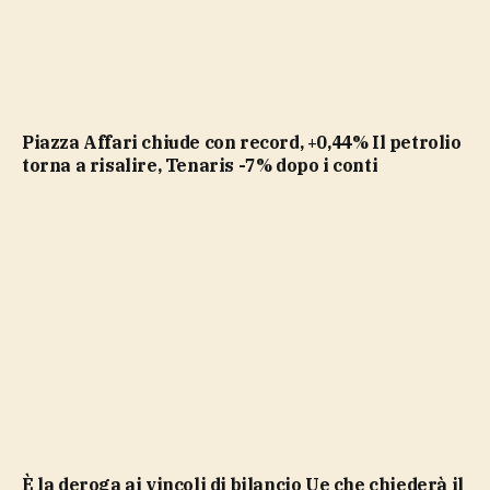
Piazza Affari chiude con record, +0,44% Il petrolio
torna a risalire, Tenaris -7% dopo i conti
è la deroga ai vincoli di bilancio Ue che chiederà il