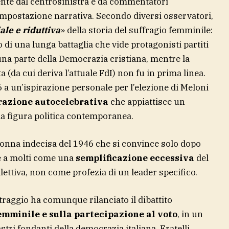
ente dal centrosinistra e da commentatori
impostazione narrativa. Secondo diversi osservatori,
ale e riduttiva
» della storia del suffragio femminile:
to di una lunga battaglia che vide protagonisti partiti
e una parte della Democrazia cristiana, mentre la
 (da cui deriva l’attuale FdI) non fu in prima linea.
6 a un’ispirazione personale per l’elezione di Meloni
razione autocelebrativa
che appiattisce un
a figura politica contemporanea.
 donna indecisa del 1946 che si convince solo dopo
e a molti come una
semplificazione eccessiva
del
ettiva, non come profezia di un leader specifico.
etraggio ha comunque rilanciato il dibattito
emminile e sulla partecipazione al voto
, in un
stri fondanti della democrazia italiana. Fratelli