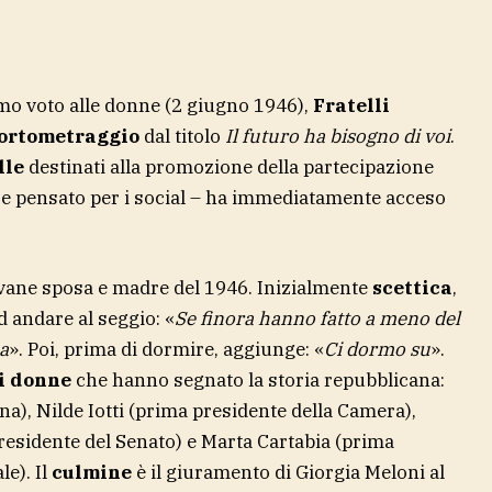
mo voto alle donne (2 giugno 1946),
Fratelli
ortometraggio
dal titolo
Il futuro ha bisogno di voi
.
lle
destinati alla promozione della partecipazione
ve e pensato per i social – ha immediatamente acceso
ovane sposa e madre del 1946. Inizialmente
scettica
,
d andare al seggio: «
Se finora hanno fatto a meno del
a
». Poi, prima di dormire, aggiunge: «
Ci dormo su
».
di donne
che hanno segnato la storia repubblicana:
), Nilde Iotti (prima presidente della Camera),
presidente del Senato) e Marta Cartabia (prima
le). Il
culmine
è il giuramento di Giorgia Meloni al