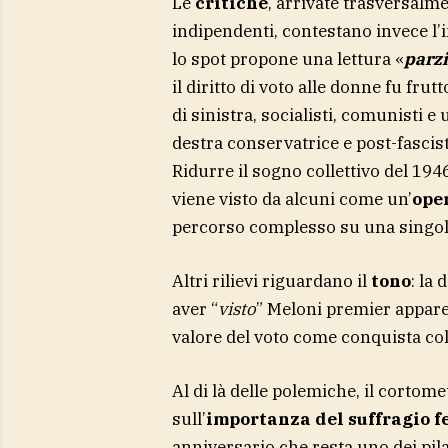
Le
critiche
, arrivate trasversalm
indipendenti, contestano invece l’
lo spot propone una lettura «
parzi
il diritto di voto alle donne fu frut
di sinistra, socialisti, comunisti 
destra conservatrice e post-fascista
Ridurre il sogno collettivo del 194
viene visto da alcuni come un’
ope
percorso complesso su una singol
Altri rilievi riguardano il
tono
: la
aver “
visto
” Meloni premier appar
valore del voto come conquista coll
Al di là delle polemiche, il cortom
sull’
importanza del suffragio f
anniversario che resta uno dei pila