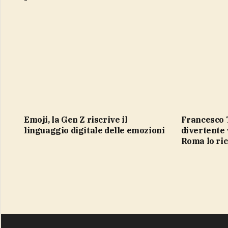
Emoji, la Gen Z riscrive il
Francesco Totti e Spiderman, il
linguaggio digitale delle emozioni
divertente 
Roma lo ri