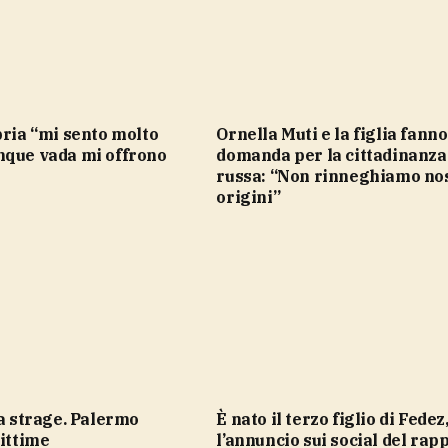
Ornella Muti e la figlia fanno
nque vada mi offrono
domanda per la cittadinanza
russa: “Non rinneghiamo no
origini”
È nato il terzo figlio di Fedez,
vittime
l’annuncio sui social del rap