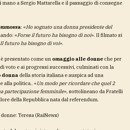
di mano a Sergio Mattarella e il passaggio di consegne
ommossa
: «
Ho sognato una donna presidente del
mando: «
Forse il futuro ha bisogno di noi
». Il filmato si
Il futuro ha bisogno di voi
».
eo è presentato come un
omaggio alle donne
che per
di voto e ai progressi successivi, culminati con la
o donna
della storia italiana e auspica ad una
lla politica.. «
Un modo per ricordare che quel 2
ena partecipazione femminile
», sottolineano da Fratelli
valore della Repubblica nata dal referendum.
lle donne: Teresa
(RaiNews)