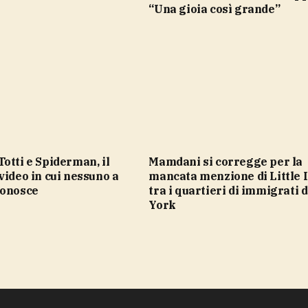
“Una gioia così grande”
Mamdani si corregge per la
video in cui nessuno a
mancata menzione di Little I
conosce
tra i quartieri di immigrati 
York