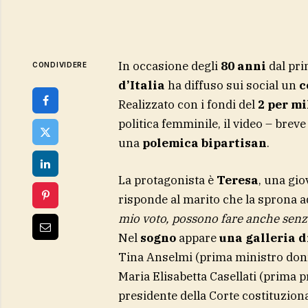
In occasione degli
80 anni
dal pri
CONDIVIDERE
d’Italia
ha diffuso sui social un
c
Realizzato con i fondi del
2 per mi
politica femminile, il video – bre
una
polemica bipartisan
.
La protagonista è
Teresa
, una gi
risponde al marito che la sprona a
mio voto, possono fare anche senz
Nel
sogno
appare
una galleria 
Tina Anselmi (prima ministro donna
Maria Elisabetta Casellati (prima 
presidente della Corte costituziona