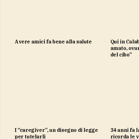
Avere amici fa bene alla salute
qui in Calabria “mi sento molto
amato, ovu
del cibo”
I “caregiver”, un disegno di legge
34 anni fa la strage. Palermo
per tutelarli
ricorda le 