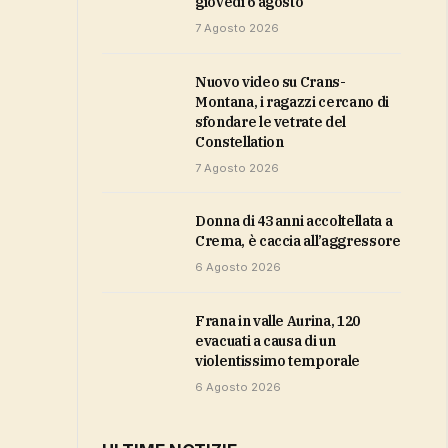
giovedì 6 agosto
7 Agosto 2026
Nuovo video su Crans-
Montana, i ragazzi cercano di
sfondare le vetrate del
Constellation
7 Agosto 2026
Donna di 43 anni accoltellata a
Crema, è caccia all’aggressore
6 Agosto 2026
Frana in valle Aurina, 120
evacuati a causa di un
violentissimo temporale
6 Agosto 2026