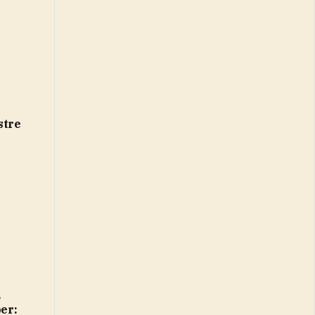
stre
per: