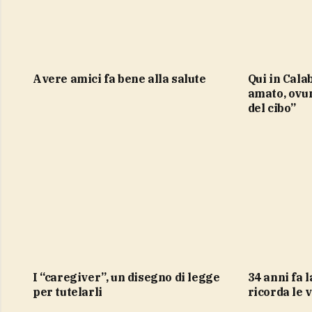
Avere amici fa bene alla salute
qui in Calabria “mi sento molto
amato, ovu
del cibo”
I “caregiver”, un disegno di legge
34 anni fa la strage. Palermo
per tutelarli
ricorda le 