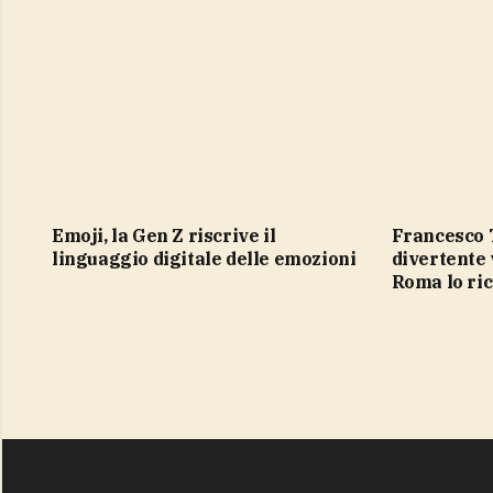
Emoji, la Gen Z riscrive il
Francesco Totti e Spiderman, il
linguaggio digitale delle emozioni
divertente 
Roma lo ri