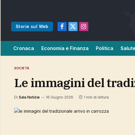
Storie sul Web
Facebook
X
Instagram
(Twitter)
Cronaca
Economia e Finanza
Politica
Salut
SOCIETÀ
le immagini del trad
Di
Sala Notizie
16 Giugno 2026
1 min di lettura