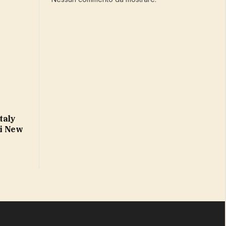
taly
di New