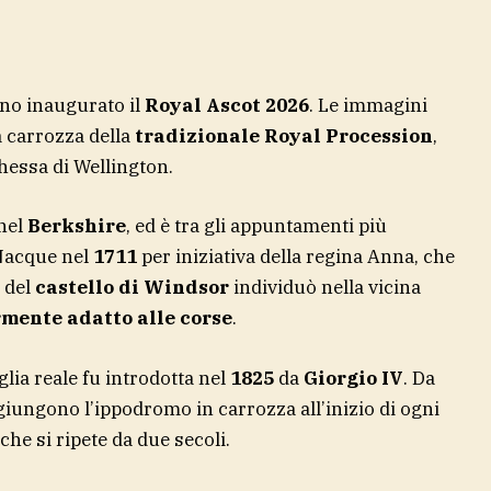
nno inaugurato il
Royal Ascot 2026
. Le immagini
a carrozza della
tradizionale Royal Procession
,
hessa di Wellington.
 nel
Berkshire
, ed è tra gli appuntamenti più
 Nacque nel
1711
per iniziativa della regina Anna, che
 del
castello di Windsor
individuò nella vicina
rmente adatto alle corse
.
glia reale fu introdotta nel
1825
da
Giorgio IV
. Da
aggiungono l’ippodromo in carrozza all’inizio di ogni
che si ripete da due secoli.