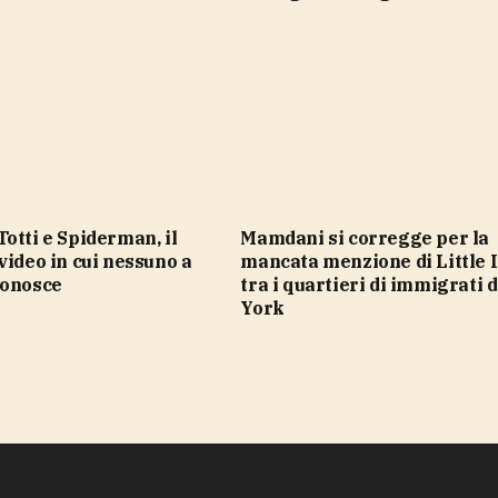
Mamdani si corregge per la
video in cui nessuno a
mancata menzione di Little I
conosce
tra i quartieri di immigrati 
York