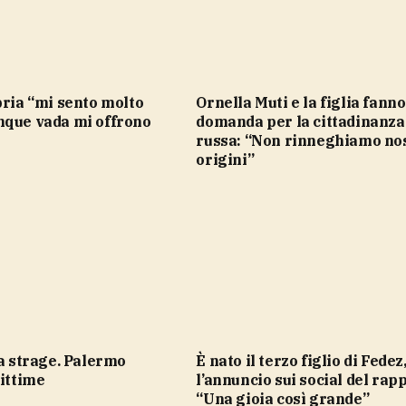
Ornella Muti e la figlia fanno
nque vada mi offrono
domanda per la cittadinanza
russa: “Non rinneghiamo no
origini”
È nato il terzo figlio di Fedez,
vittime
l’annuncio sui social del rap
“Una gioia così grande”