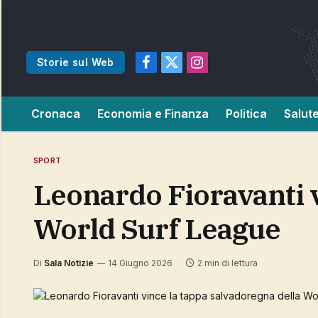
Storie sul Web
Facebook
X
Instagram
(Twitter)
Cronaca
Economia e Finanza
Politica
Salut
SPORT
Leonardo Fioravanti vince la tappa salvadoregna della
World Surf League
Di
Sala Notizie
14 Giugno 2026
2 min di lettura