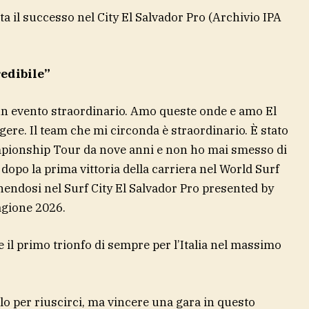
a il successo nel City El Salvador Pro
(Archivio IPA
edibile”
 un evento straordinario. Amo queste onde e amo El
ere. Il team che mi circonda è straordinario. È stato
pionship Tour da nove anni e non ho mai smesso di
dopo la prima vittoria della carriera nel World Surf
ndosi nel Surf City El Salvador Pro presented by
tagione 2026.
e il primo trionfo di sempre per l’Italia nel massimo
lo per riuscirci, ma vincere una gara in questo