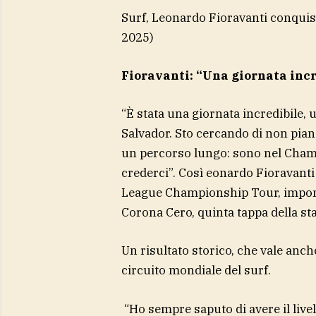
Surf, Leonardo Fioravanti conquist
2025)
Fioravanti: “Una giornata incr
“È stata una giornata incredibile,
Salvador. Sto cercando di non piang
un percorso lungo: sono nel Cham
crederci”. Così eonardo Fioravanti 
League Championship Tour, impone
Corona Cero, quinta tappa della s
Un risultato storico, che vale anch
circuito mondiale del surf.
“Ho sempre saputo di avere il livel