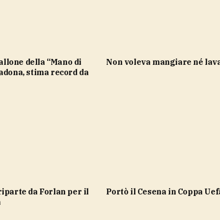
Non voleva mangiare né lav
adona, stima record da
portò il Cesena in Coppa Uef
a