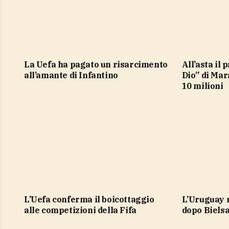
la Uefa ha pagato un risarcimento
All’asta il pallone della “Mano di
all’amante di Infantino
Dio” di Mar
10 milioni
L’Uefa conferma il boicottaggio
L’Uruguay riparte da Forlan per il
alle competizioni della Fifa
dopo Biels