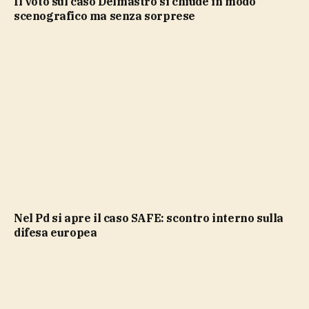
Il voto sul caso Delmastro si chiude in modo
scenografico ma senza sorprese
Nel Pd si apre il caso SAFE: scontro interno sulla
difesa europea