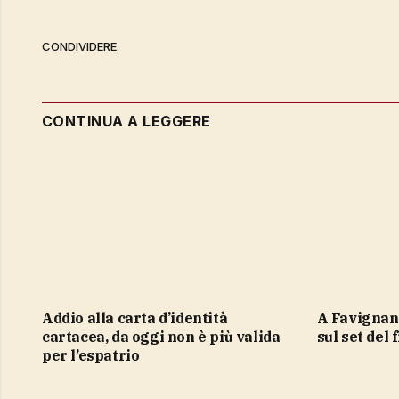
CONDIVIDERE.
CONTINUA A LEGGERE
Addio alla carta d’identità
a Favignana è boom di presenze
cartacea, da oggi non è più valida
sul set del 
per l’espatrio