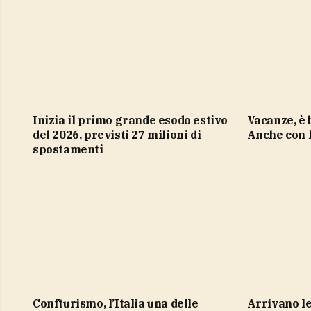
Inizia il primo grande esodo estivo
Vacanze, è boom di truffe online.
del 2026, previsti 27 milioni di
Anche con l
spostamenti
Confturismo, l’Italia una delle
Arrivano le nuove regole Ue per i