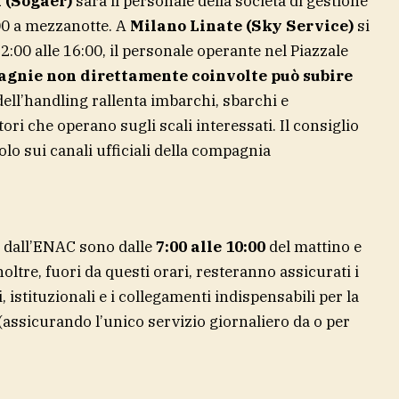
 (Sogaer)
sarà il personale della società di gestione
00 a mezzanotte. A
Milano Linate (Sky Service)
si
12:00 alle 16:00, il personale operante nel Piazzale
agnie non direttamente coinvolte può subire
dell’handling rallenta imbarchi, sbarchi e
ori che operano sugli scali interessati. Il consiglio
volo sui canali ufficiali della compagnia
e dall’ENAC sono dalle
7:00 alle 10:00
del mattino e
noltre, fuori da questi orari, resteranno assicurati i
, istituzionali e i collegamenti indispensabili per la
e (assicurando l’unico servizio giornaliero da o per