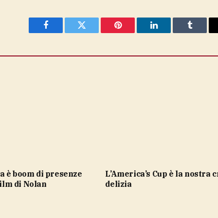
Facebook
Twitter
Pinterest
LinkedIn
Tumblr
L’America’s Cup è la nostra croce e
film di Nolan
delizia