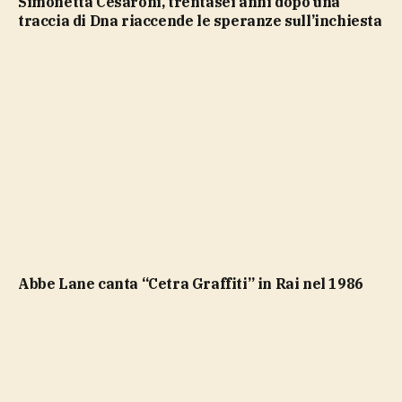
Simonetta Cesaroni, trentasei anni dopo una
traccia di Dna riaccende le speranze sull’inchiesta
Abbe Lane canta “Cetra Graffiti” in Rai nel 1986