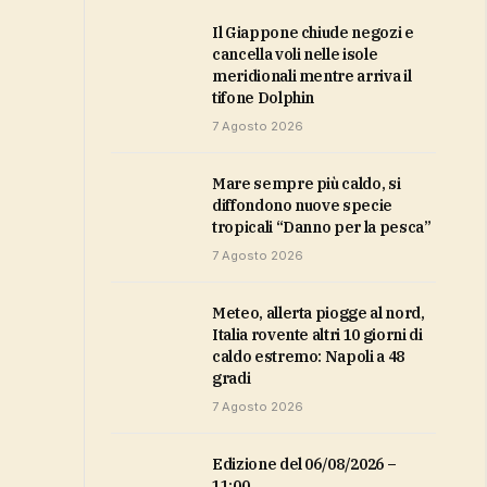
Il Giappone chiude negozi e
cancella voli nelle isole
meridionali mentre arriva il
tifone Dolphin
7 Agosto 2026
Mare sempre più caldo, si
diffondono nuove specie
tropicali “Danno per la pesca”
7 Agosto 2026
Meteo, allerta piogge al nord,
Italia rovente altri 10 giorni di
caldo estremo: Napoli a 48
gradi
7 Agosto 2026
Edizione del 06/08/2026 –
11:00