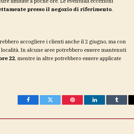
ure limitate a poche ore. Le eventuali eccezioni
ettamente presso il negozio di riferimento
.
ebbero accogliere i clienti anche il 2 giugno, ma con
a località. In alcune aree potrebbero essere mantenuti
 ore 22
, mentre in altre potrebbero essere applicate
Facebook
Twitter
Pinterest
LinkedIn
Tumblr