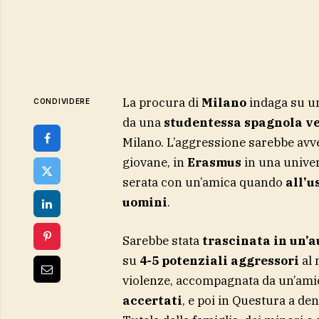
La procura di
Milano
indaga su 
CONDIVIDERE
da una
studentessa spagnola 
Milano. L’aggressione sarebbe avv
giovane, in
Erasmus
in una unive
serata con un’amica quando
all’u
uomini
.
Sarebbe stata
trascinata in un’a
su
4-5 potenziali aggressori
al 
violenze, accompagnata da un’ami
accertati
, e poi in Questura a de