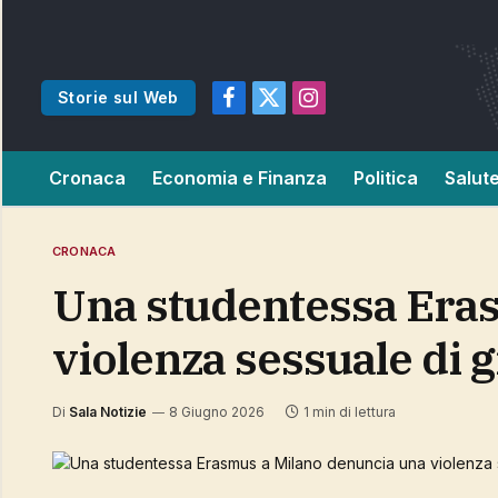
Storie sul Web
Facebook
X
Instagram
(Twitter)
Cronaca
Economia e Finanza
Politica
Salut
CRONACA
Una studentessa Erasmus a Milano denuncia una
violenza sessuale di 
Di
Sala Notizie
8 Giugno 2026
1 min di lettura