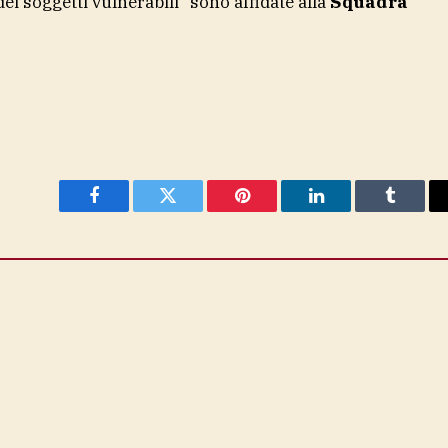
dei soggetti vulnerabili” sono affidate alla
Squadra
Facebook
Twitter
Pinterest
LinkedIn
Tumblr