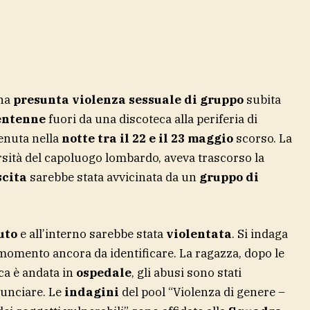
una
presunta violenza sessuale di gruppo
subita
ventenne
fuori da una discoteca alla periferia di
enuta nella
notte tra il 22 e il 23 maggio
scorso. La
rsità del capoluogo lombardo, aveva trascorso la
scita
sarebbe stata avvicinata da un
gruppo di
uto
e all’interno sarebbe stata
violentata
. Si indaga
momento ancora da identificare. La ragazza, dopo le
ca è andata in
ospedale
, gli abusi sono stati
nunciare. Le
indagini
del pool “Violenza di genere –