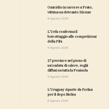
Omicidio in carcere a Prato,
vittima un detenuto 32enne
6 Agosto 2026
L’Uefa conferma il
boicottaggio alle competizioni
della Fifa
6 Agosto 2026
27 province nel pieno di
un’ondata di calore, roghi
diffusi su tutta la Penisola
6 Agosto 2026
L’Uruguay riparte da Forlan
per il dopo Bielsa
6 Agosto 2026