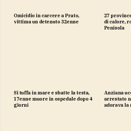
Omicidio in carcere a Prato,
27 province nel pieno di un’ondata
vittima un detenuto 32enne
di calore, r
Penisola
Si tuffa in mare e sbatte la testa,
Anziana uccisa nel Chietino,
17enne muore in ospedale dopo 4
arrestato n
giorni
adorava la